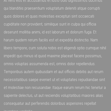
At vero eos et accusamus et iusto odio dignissimos ducimus
qui blanditiis praesentium voluptatum deleniti atque corrupti
quos dolores et quas molestias excepturi sint occaecati
cupiditate non provident, similique sunt in culpa qui officia
deserunt mollitia animi, id est laborum et dolorum fuga. Et
harum quidem rerum facilis est et expedita distinctio. Nam
libero tempore, cum soluta nobis est eligendi optio cumque nihil
impedit quo minus id quod maxime placeat facere possimus,
omnis voluptas assumenda est, omnis dolor repellendus.
Temporibus autem quibusdam et aut officiis debitis aut rerum
necessitatibus saepe eveniet ut et voluptates repudiandae sint
et molestiae non recusandae. Itaque earum rerum hic tenetur a
sapiente delectus, ut aut reiciendis voluptatibus maiores alias
consequatur aut perferendis doloribus asperiores repellat